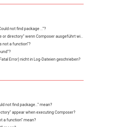
uld not find package ..."?
Warum erscheint "no such file or directory" wenn Composer ausgeführt wird?
s not a function"?
found"?
tal Error) nicht in Log-Dateien geschrieben?
d not find package..." mean?
irectory" appear when executing Composer?
not a function" mean?