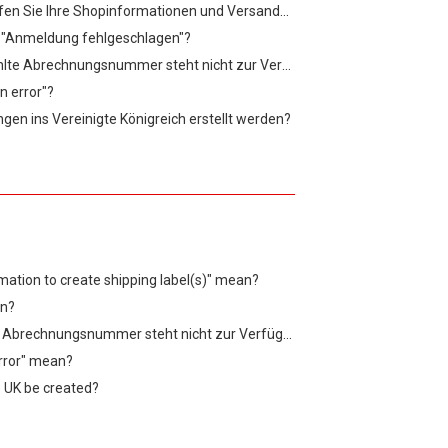
Was bedeutet "Bitte überprüfen Sie Ihre Shopinformationen und Versandeinstellungen"?
 / "Anmeldung fehlgeschlagen"?
Was bedeutet "Die ausgewählte Abrechnungsnummer steht nicht zur Verfügung"?
n error"?
n ins Vereinigte Königreich erstellt werden?
rmation to create shipping label(s)" mean?
an?
What does "Die ausgewählte Abrechnungsnummer steht nicht zur Verfügung" mean?
error" mean?
 UK be created?