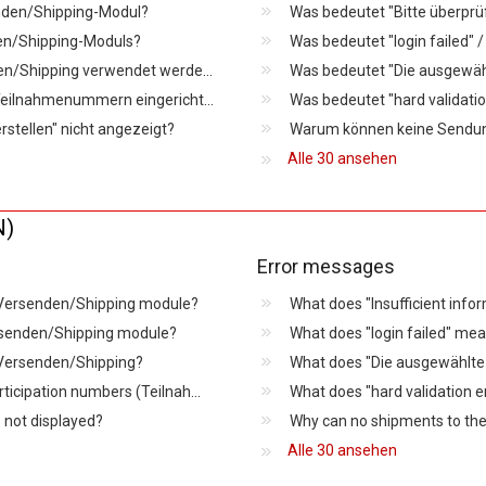
nden/Shipping-Modul?
den/Shipping-Moduls?
Was bedeutet "login failed"
Welche Zugangsdaten müssen für Versenden/Shipping verwendet werden?
Wie werden die Kundennummer (EKP) und Teilnahmenummern eingerichtet?
Was bedeutet "hard validatio
stellen" nicht angezeigt?
Warum können keine Sendunge
Alle 30 ansehen
N)
Error messages
e Versenden/Shipping module?
What does "Insufficient info
Versenden/Shipping module?
What does "login failed" me
r Versenden/Shipping?
How are the customer number (EKP) and participation numbers (Teilnahmenummer) configured?
What does "hard validation 
" not displayed?
Why can no shipments to the
Alle 30 ansehen