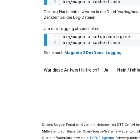
bin/magento cache:flush
Die Log-Nachrichten werden in die Datei
"var/log/debu
Zeitstempel der Log-Dateien.
Um das Logging abzuschalten:
bin/magento setup:config:set --
bin/magento cache:flush
Siehe auch
Magento 2 DevDocs: Logging
.
War diese Antwort hilfreich?
Ja
Nein
Dieses Service-Portal wird von der Netresearch DTT GmbH im
Mittelstand auf Basis der Open-Source-Systeme Magento u
Cloud-Infrastruktur sowie die
TYPO3-Agentur
Schwerpunkte b