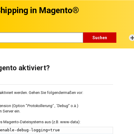
hipping in Magento®
Suchen
ento aktiviert?
aktiviert werden. Gehen Sie folgendermaßen vor:
ension (Option "
Protokollierung"
,
"Debug
" o.ä.)
 Server ein.
des Magento-Dateisystems aus (z.B. www-data):
enable-debug-logging=true
