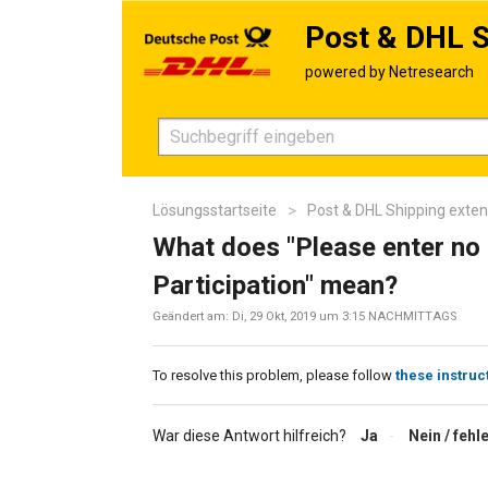
Post & DHL S
Lösungsstartseite
Post & DHL Shipping exten
What does "Please enter no 
Participation" mean?
Geändert am: Di, 29 Okt, 2019 um 3:15 NACHMITTAGS
To resolve this problem, please follow
these instruc
War diese Antwort hilfreich?
Ja
Nein