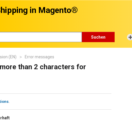
hipping in Magento®
Suchen
sion (EN)
Error messages
more than 2 characters for
tions
.