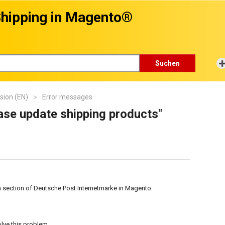
hipping in Magento®
Suchen
sion (EN)
Error messages
se update shipping products"
 section of Deutsche Post Internetmarke in Magento:
olve this problem.