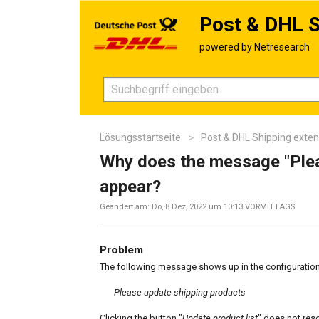
Post & DHL S
Lösungsstartseite
Post & DHL Shipping exten
Why does the message "Plea
appear?
Geändert am: Do, 8 Dez, 2022 um 10:13 VORMITTAGS
Problem
The following message shows up in the configuration
Please update shipping products
Clicking the button "
Update product list
" does not res