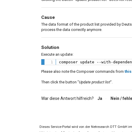
Cause
The data format of the product list provided by Deu
process the data correctly anymore.
Solution
Execute an update:
composer update --with-depende
Please also note the Composer commands from
this
Then click the button "
Update product list
".
War diese Antwort hilfreich?
Ja
Nein
Dieses Service-Portal wird von der Netresearch DTT GmbH im