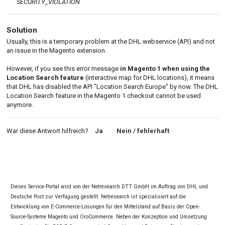
SECURITY_VIOLATION
Solution
Usually, this is a temporary problem at the DHL webservice (API) and not
an issue in the Magento extension.
However, if you see this error message
in Magento 1 when using the
Location Search feature
(interactive map for DHL locations), it means
that DHL has disabled the API "Location Search Europe" by now. The DHL
Location Search feature in the Magento 1 checkout cannot be used
anymore.
War diese Antwort hilfreich?
Ja
Nein
Dieses Service-Portal wird von der Netresearch DTT GmbH im Auftrag von DHL und
Deutsche Post zur Verfügung gestellt. Netresearch ist spezialisiert auf die
Entwicklung von E-Commerce-Lösungen für den Mittelstand auf Basis der Open-
Source-Systeme Magento und OroCommerce. Neben der Konzeption und Umsetzung