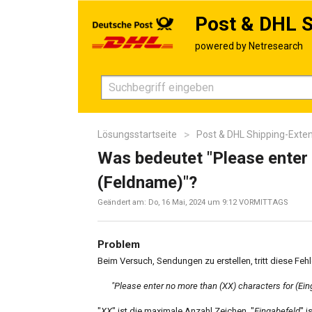
Post & DHL S
Lösungsstartseite
Post & DHL Shipping-Exte
Was bedeutet "Please enter 
(Feldname)"?
Geändert am: Do, 16 Mai, 2024 um 9:12 VORMITTAGS
Problem
Beim Versuch, Sendungen zu erstellen, tritt diese Feh
"Please enter no more than (XX) characters for (Ein
"
XX
" ist die maximale Anzahl Zeichen, "
Eingabefeld
" 