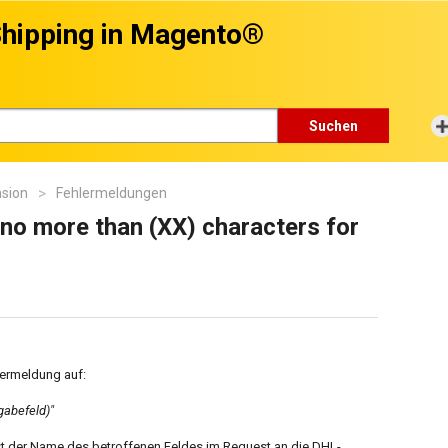
hipping in Magento®
Suchen
nsion
Fehlermeldungen
no more than (XX) characters for
lermeldung auf:
gabefeld)"
ist der Name des betroffenen Feldes im Request an die DHL-