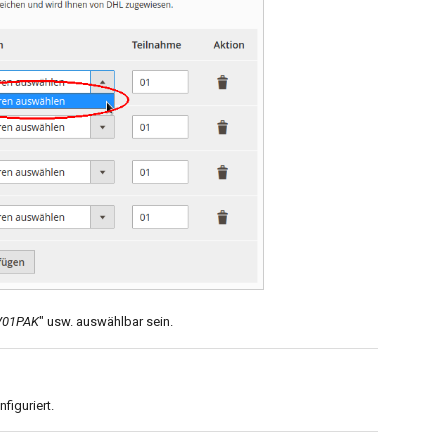
V01PAK
" usw. auswählbar sein.
figuriert.