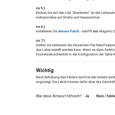
zu 5.)
Klicken Sie auf den Link "
Bearbeiten
" an der Lieferad
insbesondere auf Straße und Hausnummer.
zu 6.)
Installieren Sie
diesen Patch
- betrifft
nur
Magento 2.
zu 7.)
Stellen Sie testweise die Versandart Flat Rate/Festpr
das Label erstellt werden kann. Wenn es dann funktion
höchstwahrscheinlich in der Konfiguration der Table R
Wichtig
Nach Behebung des Fehlers wird bei den bereits exist
angezeigt. Die Label müssen dafür über das Geschäf
War diese Antwort hilfreich?
Ja
Nein