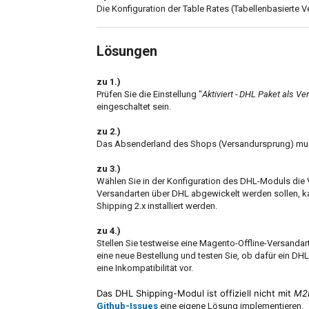
Die Konfiguration der Table Rates (Tabellenbasierte V
Lösungen
zu 1.)
Prüfen Sie die Einstellung "
Aktiviert - DHL Paket als V
eingeschaltet sein.
zu 2.)
Das Absenderland des Shops (Versandursprung) muss
zu 3.)
Wählen Sie in der Konfiguration des DHL-Moduls die 
Versandarten über DHL abgewickelt werden sollen, 
Shipping 2.x installiert werden.
zu 4.)
Stellen Sie testweise eine Magento-Offline-Versandart
eine neue Bestellung und testen Sie, ob dafür ein DHL
eine Inkompatibilität vor.
Das DHL Shipping-Modul ist offiziell nicht mit
M2
Github-Issues
eine eigene Lösung implementieren.